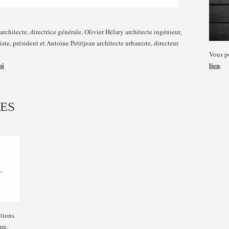
architecte, directrice générale, Olivier Hélary architecte ingénieur,
ste, président et Antoine Petitjean architecte urbaniste, directeur
Vous po
hi
lien
.
LES
utions
ure,