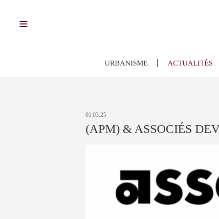
FR
/
EN
URBANISME
ACTUALITÉS
CONTACT
01.03.25
VIDÉOS
(APM) & ASSOCIÉS DE
REMERCIEMENTS
PUBLICATIONS
TÉLÉCHARGEMENTS
SUIVEZ NOUS SUR
FACEBOOK